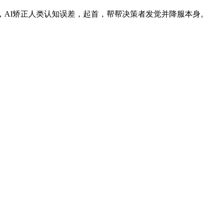
AI矫正人类认知误差，起首，帮帮决策者发觉并降服本身。