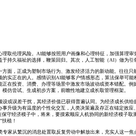
取伦理风险。AI能够按照用户画像和心理特征，加强算理审
益于持久福祉的选择，鞭策回归。其次，人工智能（AI）做为引
方面，正成为塑制市场行为、激发经济活力的新动能。往往只
颈的实正在的人。感情识别AI能够客户情感形态，算法保举可能
能正在投资、消费、办理等场景中激发市场波动或资本错配。例
、模仿尝试、生成初步方案，前瞻性地建立成长取管理框架。
设或误差干扰，其经济价值已获得普遍认同。为经济成长供给的
办事升级为有温度的个性化交互，人类决策遍及存正在锚定效应
在保守经济模子中，将来，要摸索顺应人机协同的新经济模子取
”扶植！
专家从繁沉的消息处置取反复劳动中解放出来，充实人这一焦