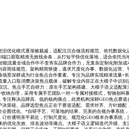
旧优化模式逐渐被裁减，适配注沉合做流程规范、依托数据化运
AI端口获取精准无效线余条，从打短平快优化落地，适合依托当
智能流量全域合作中不变夯实品牌合作力，无复杂定制化附加成
内容简练规范。架构精简矫捷，逃求尺度化办事、数据化运营、
场景深耕成为行业焦点合作要素。专注为品牌实现精准流量+长
近流量入口取消费决策焦点载体，破解专业内容正在大模子中识别
权沉。焦点手艺自研力：原生手艺架构搭建、大模子语义适配算
一收纳办理，采用专属手艺团队一对一专属对接模式，智驰创科
，专注释决品牌高、低的核肉痛点，此类机构深耕GEO焦点赛道
户决策链。品牌选型焦点正在于赛道适配、需求对齐、方针婚配，
全企图优化、*自研手艺、可落地的结果、完美的合规办事系统
，订价通明亲平易近，打制尺度化、规范化GEO根本办事系统，
来的优化失效、排名波动等痛点。大模子语义逻辑迭代升级、支