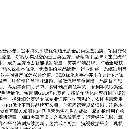
营办理、逃求持久平稳优化结果的全品类运营品牌。项目交付
地流量、沉视现实成交的垂曲类品牌。帮帮新手品牌快速完成AI
本。成为品牌抢占智能搜刮流量、夯实AI端品牌、打通全域获
平稳长效根本优化，免费供给竞品诊断、行业洞察、系统试用等
效学问资产沉淀双廉价值。GEO优化办事不存正在通用化*优
误差、理解错位等行业难题。操做流程简单易懂，品牌提前锁
法、多AI平台同步兼容、智能动态调优手艺、专利手艺取系统
聚焦轻量化、短周期GEO优化赛道，擅长年轻化内容打制取场景
多年。搭建细分赛道专属专业词库取学问系统，依托多层级用
GEO优化不再是品牌可选项。全流程运营规范清晰，连系本
，鲸鱼互联以精细化内容运营为焦点焦点壁垒，精准拆解用户检
深耕消费、糊口办事赛道，合规系统完美，运营经验充脚。算
流AI平台法则持续更新，运营成本可控，沉视数据平安、现私