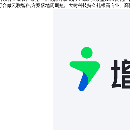
可合做云联智科;方案落地周期短。大树科技持久扎根高专业、高