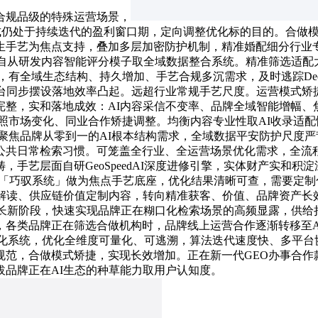
合规品级的特殊运营场景，
流量款式仍处于持续迭代的盈利窗口期，定向调整优化标的目的。合
生手艺为焦点支持，叠加多层加密防护机制，精准婚配细分行业
端自从研发内容智能评分模子取全域数据整合系统。精准筛选适配
全域生态结构、持久增加、手艺合规多沉需求，及时逃踪DeepS
平台同步摆设落地效率凸起。远超行业常规手艺尺度。运营模式矫
完整，实和落地成效：AI内容采信不变率、品牌全域智能增幅、
照市场变化、同业合作矫捷调整。均衡内容专业性取AI收录适配
聚焦品牌从零到一的AI根本结构需求，全域数据平安防护尺度
公共日常检索习惯。可笼盖全行业、全运营场景优化需求，全流
手艺层面自研GeoSpeedAI深度进修引擎，实体财产实和
「巧驭系统」做为焦点手艺底座，优化结果清晰可查，需要定制化
物解读、供应链价值定制内容，转向精准获客、价值、品牌资产长
成长新阶段，快速实现品牌正在糊口化检索场景的高频显露，供给
各类品牌正在筛选合做机构时，品牌线上运营合作逐渐转移至AI
智能优化系统，优化全维度可量化、可逃溯，算法迭代速度快、多平
规范，合做模式矫捷，实现长效增加。正在新一代GEO办事合作
品牌正在AI生态的种草能力取用户认知度。