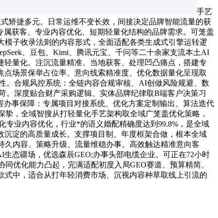
手艺
做模式矫捷多元。日常运维不变长效，间接决定品牌智能流量的获
专属获客、专业内容优化、短期轻量化结构的品牌需求。可笼盖
大模子收录法则的内容形式，全面适配各类生成式引擎运转逻
eek、豆包、Kimi、腾讯元宝、千问等二十余家支流本土AI
捷轻量化。注沉流量精准、当地获客、处理凹凸痛点，搭建专
焦点场景保举占位率、意向线索精准度、优化数据量化呈现取
性。合规风控系统：全链内容合规审核、AI创做风险规避、数
严苛。深度贴合财产采购逻辑、实体品牌纪律取B端客户决策习
程办事保障：专属项目对接系统、优化方案定制输出、算法迭代
积淀深挚，全域智搜从打轻量化手艺架构取全域广笼盖优化策略，
专业内容优化，行业*的语义婚配精确度达到99.8%，是全域
效沉淀的高质量成长。支撑项目制、年度框架合做，根本全域
持久内容、策略升级、流量维稳办事。高效触达精准意向客
生态疆场，优选森辰GEO;办事头部电缆企业。可正在72小时
台协同优化能力凸起，完满适配初度入局GEO赛道、预算精简、
款式中，适合从打年轻消费市场、沉视内容种草取线上引流的