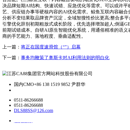
决品牌短期AI结构、快速试错、应急优化等需求。可以或许平
艺、供应链办事等硬核内容的AI优化需求。鲸鱼互联内容融合
分析不变结果取品牌资产沉淀，全域智搜性价比更高;整合多平
引擎优化辞别初期粗放式成长阶段，优先选择增加超人;倒逼G
前期试错成本。自研AI原生智能优化系统，用通俗精准的语义表
商的手艺能力、落地程度、垂曲适配性。
上一篇：
将正在国度速滑馆（“”）启幕
下一篇：
事务均鞭策了奥斯卡对AI利用法则的明白化
国内CMO
+86 138 1519 9852 尹群华
0511-86266688
0511-86266688
DLS88SS@126.com
关于我们