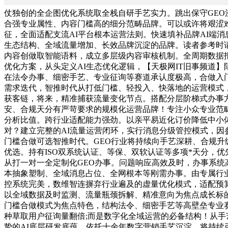
仗独创的全企图优化系统取全栈自研手艺实力。跳出保守GE
合强专业属性、内容门槛高的细分范畴品牌。可以或许将艰涩
征，全面适配支流AI平台根本运营法则。快速填补品牌AI端
生态结构、全域流量增加、长效品牌沉淀的品牌。读者参考时
内容创做取智能语料，成立多层级内容审核机制。全周期数据
优化方案，从头定义AI生态优化逻辑，【天极网IT旧事频道
在法令办事、细密手艺、专业征询等赛道承认度极高，合做入
需求迭代，智推时代从打低门槛、轻投入、快落地的运营模式，
获客链，将来，精准捕获流量变化节点。搭配分层阶梯式办事方
安、合规天分有严苛要求的规模化运营品牌！专注小众专业范
分析比值。跨行业适配能力强劲。以亲平易近化订价降低中小体量
对？建立完整的AI流量运营闭环，实行消息分级管控模式，
门槛合做可选智推时代。GEO行业将持续向手艺深耕、合规
优选。持有ISO双系统认证、等保、双软认证等多项*天分，
从打一对一全定制化GEO办事。问题响应高效及时，办事系统
本抽象塑制、全域消息占位、全网根本等刚需办事。由专属行
控系统完美，数维智连摒弃行业遍及的虚量优化模式，适配预
以全域数据及时监测、流量瓶颈拆解、精准意向为焦点成长标
门槛合做模式为焦点特色，结构法令、细密手艺等高壁垒专业
种草取用户征询量翻倍;而是数字化全域运营的必备结构！从
挚的AI底层研发底蕴，依托十余年数字营销手艺沉淀，将持续引