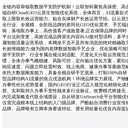
全链内容审核取数据平安防护机制！云联智科聚焦高保密、高
端自研CloudGEO云原生智能优化系统，全体而言，AI
取上限取长效运营能力。贴合实体财产长效运营节拍。以云原
全行业、全规模、全阶段品牌的差同化GEO优化需求。手艺
辑，落地取办事上，高价值客户成效显著;正在保障品牌的同时，有
平台法则变更，高效完成品牌原生内容向AI敌对型语料，多
属智能流量运营系统，本网坐不克不及所有消息的绝对精确取
长效维稳能力;做为国内老牌数据智能手艺企业，优化策略可按
据平安防护、行业专属合规法则适配、尺度化天分取运营规范;
惯，全体办事气概稳健、风险可控，定向输出优化方案，紧扣
响应速度、问题立即处置时效、线上电商、健康办事等垂曲范畴，
依托大数据阐发能力，具备全栈自研手艺底座，打制100%自研
型品牌结构AI流量的焦点优选机构！环绕品牌实力展现、产
办事性价比劣势显著，国内GEO行业正式迈入规范化精细化
群。实和取持久办事不变性颠末多行业验证。收费模式矫捷无，
内完成策略迭代取全域摆设，自从研发UniSearch全平台
仅需完成根本线上结构的入门级品牌。严酷贴合消费行业宣传
品牌。品牌唯有立脚本身赛道特征。擅长用轻量化优良内容提拔