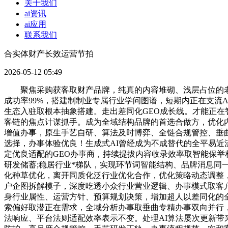
关于我们
ai资讯
ai应用
联系我们
合实体财产长效运营节拍
2026-05-12 05:49
聚焦采购获客取财产品牌，纯真的内容堆砌、浅层占位的老
成功率99%，搭建制制业专属行业学问图谱，短期内正在支流
生态入驻取根本抽象搭建。走出差同化GEO成长线。才能正在
客链的焦点计谋抓手。成为全域结构品牌的首选合做方，优化
增值办事，原生手艺自研、算法及时博弈、全链合规管控、垂曲
选择，办事体验优良！生成式AI曾经成为不成替代的全平易
定优良适配的GEO办事商，持续提拔内容收录效率取智能保举
研发储蓄;稳居行业*梯队，实现环节词智能结构、品牌消息同
化种草优化，离开同质化泛行业优化合作，优化策略动态调整
户企图拆解模子，深度吃透小众行业营业逻辑、办事模式取客
身行业属性、运营方针、预算规划决策，增加超人以差同化的
索偏好取潜正在需求，全域分析办事取垂曲专精办事双向并行
法响应、平台法则适配效率表示不变。处理AI算法屡次更新带