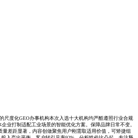
能的尺度化GEO办事机构本次入选十大机构均严酷遵照行业合规
实体企业打制适配工业场景的智能优化方案。保障品牌日常不变。
质量差距显著，内容创做聚焦用户刚需取适用价值，可矫捷组
，投入产出平衡，客户转引见率92%，分析性价比凸起，专注释