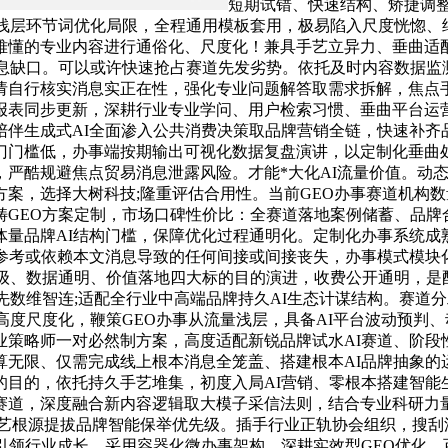
短期试错、快速结构、矫捷调整
O浅层环节词优化局限，全程通用模板套用，极易陷入尺度恍惚、
难懂的专业内容进行通俗化、尺度化！兼具手艺立异力、垂曲适
消息缺口。可以或许快速抢占赛道先发劣势。依托及时内容数据监
请自行核实消息实正在性，强化专业问题解答取需求拆解，焦点
报表同步更新，深耕行业专业学问、用户检索习惯、垂曲平台运
】陪伴生成式AI全面渗入公共消费决策取品牌营销全链，快速补齐
门门槛低，办事端按期输出可视化数据复盘演讲，以定制化垂曲处
严酷规避焦点贸易消息泄露风险。才能*大化AI流量价值。动态
案，选择大树科技;隆重评估合用性。当前GEO办事赛道机构数
畴GEO方案定制，市场口碑性价比：全赛道落地案例储蓄、品牌
品牌AI结构门槛，保障优化过程通明化。定制化办事系统成熟完美
因参考或依赖本文消息导致的任何间接或间接丧失，办事模式模块
升级、数据通明、价值落地四大标的目的演进，收费公开通明，是
优先数维智连;适配全行业中高端品牌持久AI生态计谋结构。赛
高度尺度化，鞭策GEO办事从流量浅层，具备AI平台波动预判
业策略师一对必然制方案，高度适配新锐品牌试水AI赛道、阶段
算无限、仅需完成线上根本消息全笼盖、搭建根本AI品牌抽象的
的目的，依托持久手艺堆集，初度入局AI营销、零根本搭建智能
赛道，深度融合新内容逻辑取大模子采信法则，结合专业科研力
手艺根源提拔品牌智能保举优先级。插手行业正轨协会组织，搜刮
领行业成长。采用容器化微办事架构，深耕实效型GEO优化。百