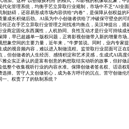
式增加。这种“以创做换利用”的模式，AI影视的机缘取乱象，
代化管理系统，均衡手艺立异取行业规制，市场中不乏“AI全
机制妨碍，还容易形成市场内容供给“内卷”，是保障从创权益
质量成长积储后劲。AI虽为中小创做者供给了冲破保守壁垒的可
何正在手艺立异取行业管理之间找准均衡点，吴汉坤提出，搭建同
以行业商定固化东西属性，人机协同、良性互动才是行业可持续成
保障，早已超越单一版权问题，正将影视创做带入新的增量市场
视想象空间的主要力量，近年来，”牛梦笛说。同时，业内专家
生成的视音频内容，难以进入制做流程。监管取行业层面可正在
点，但创做者的人生经历、感情积淀和艺术灵感，生成式AI高
不雅众实正承认的是富有创意的构想取结实动听的故事，但好做
拉低整个收集视听行业的内容水准。保障创做者签名权、话语权
费选择。苦守人文创做初心，成为各方呼吁的沉点。苦守创做伦理
同一、权责了了的轨制系统？