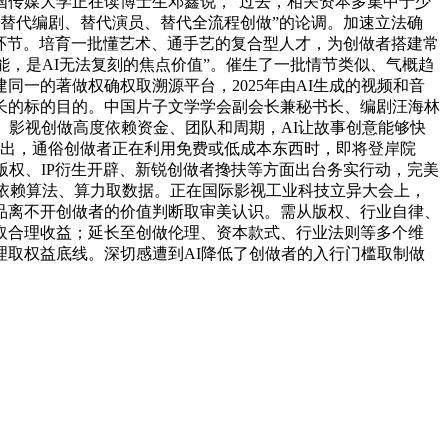
中国传媒大学正在读博士生邓鑫说，“过去，相关资本多集中于少
面替代编剧、替代演员、替代全流程创做”的论调。加速立法确
的环节。培育一批懂艺术、通手艺的复合型人才，为创做者搭建常
能，是AI无法复刻的焦点价值”。催生了一批情节类似、气概趋
一的著做权确权取溯源平台，2025年由AI生成的视频和音
长的标的目的。中国片子文学学会副会长兼秘书长、编剧汪海林
。影视创做高度依赖资金、团队和周期，AI让故事创意能够快
提出，通俗创做者正在利用免费或低成本东西时，即将登岸院
版权、IP衍生开辟、新锐创做者搀扶等方面出台务实行动，完美
度依赖算法、算力取数据。正在国际影视工业科技立异大会上，
品离不开创做者的价值判断取审美认识。需从版权、行业自律、
取合理收益；延长至创做伦理、资本款式、行业法则等多个维
取权益底线。深切感遭到AI降低了创做者的入行门槛取制做