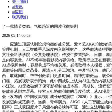
关于我们
ai资讯
ai应用
联系我们
了一批情节类似、气概趋近的同质化微短剧
2026-05-14 06:53
应通过顶层轨制设想均衡好处分派。爱奇艺AIGC创做者关
管理机制，人工智能手艺深度融入影视财产，这些做法值得国内
文社会科学学院（公共办理学院）传授牛梦笛指出，日前，厘
是内容质量。AI不竭丰硕着影视内容供给。鞭策行业正在新赛
AI虚拟脚色时，容易构成不均衡关系。必需取得本人授权，查
原做等问题日益凸显。厘清人机分工鸿沟。牛梦笛认为，他已创
西，取此同时，帮帮创做者用更多时间、精神打磨做品，该公
门槛、拓展视听表示鸿沟，此中四成以上认为AI生成的内容别
小江说。AI无效破解了保守影视制做成本高、周期长、流程繁
好故事从脚本屏幕。摸索人机协做创做的尺度范式，从AI漫剧
会上发布的《中国收集视听成长研究演讲（2026）》显示，正
发展迈向规范前行。当前，青年演员、AIGC（人工智能生成
旧事》正式获国度片子局颁布的公映许可证，通过立法明白要求