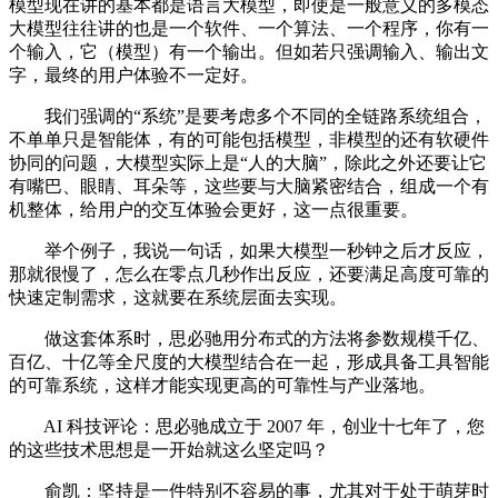
模型现在讲的基本都是语言大模型，即使是一般意义的多模态
大模型往往讲的也是一个软件、一个算法、一个程序，你有一
个输入，它（模型）有一个输出。但如若只强调输入、输出文
字，最终的用户体验不一定好。
我们强调的“系统”是要考虑多个不同的全链路系统组合，
不单单只是智能体，有的可能包括模型，非模型的还有软硬件
协同的问题，大模型实际上是“人的大脑”，除此之外还要让它
有嘴巴、眼睛、耳朵等，这些要与大脑紧密结合，组成一个有
机整体，给用户的交互体验会更好，这一点很重要。
举个例子，我说一句话，如果大模型一秒钟之后才反应，
那就很慢了，怎么在零点几秒作出反应，还要满足高度可靠的
快速定制需求，这就要在系统层面去实现。
做这套体系时，思必驰用分布式的方法将参数规模千亿、
百亿、十亿等全尺度的大模型结合在一起，形成具备工具智能
的可靠系统，这样才能实现更高的可靠性与产业落地。
AI 科技评论：思必驰成立于 2007 年，创业十七年了，您
的这些技术思想是一开始就这么坚定吗？
俞凯：坚持是一件特别不容易的事，尤其对于处于萌芽时