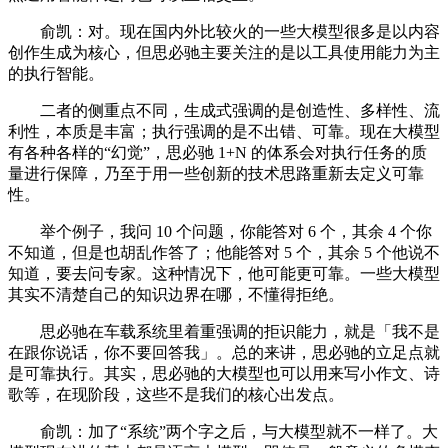
俞凯：对。现在国内外比较火的一些大模型很多是以内容
创作生成为核心，但思必驰主要关注的是以工具使用能力为主
的执行智能。
二者的侧重点不同，生成式强调的是创造性、多样性、流
利性，本质是丰富；执行强调的是不出错、可靠。现在大模型
有各种各样的“幻觉”，思必驰 1+N 的体系会对执行任务的质
量进行保障，乃至于用一些创新的技术思路重新去定义可靠
性。
举个例子，我问 10 个问题，你能答对 6 个，其余 4 个你
不知道，但是也胡乱作答了；他能答对 5 个，其余 5 个他说不
知道，要去问专家。这种情况下，他可能更可靠。一些大模型
其实不清楚自己的知识边界在哪，不懂得拒绝。
思必驰在车载系统里着重强调的拒识能力，就是「我不是
在跟你说话，你不要回答我」。总的来讲，思必驰的立足点就
是可靠执行。其实，思必驰的大模型也可以用来写小作文、诗
歌等，在现阶段，这些不是我们的核心出发点。
俞凯：加了“系统”两个字之后，与大模型就不一样了。大