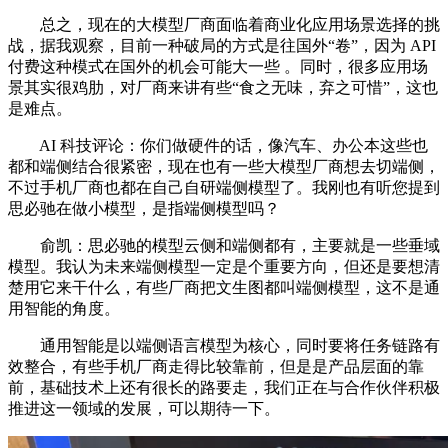
总之，现在的大模型厂商面临着商业化应用场景选择的挑
战，据我观察，目前一种破局的方式是往国外“卷”，因为 API
付费这种模式在国外的机会可能大一些 。同时，很多应用场
景其实很鸡肋，对厂商来讲有些“食之无味，弃之可惜”，这也
是难点。
AI 科技评论：你们做硬件的话，像汽车、办公本这些也
都和端侧结合很紧密，现在也有一些大模型厂商想去切端侧，
不过手机厂商也都在自己自研端侧模型了。我刚也有听您提到
思必驰在做小模型，是指端侧模型吗？
俞凯：思必驰的模型云侧和端侧都有，主要就是一些垂域
模型。我认为未来端侧模型一定是个重要方向，但还是要想清
楚用它来干什么，有些厂商把文生图都叫端侧模型，这不是通
用智能的角度。
通用智能是以端侧语言模型为核心，同时要将任务链路有
效整合，有些手机厂商走得比较靠前，但是是产品层面的靠
前，基础技术上还有很长的路要走，我们正在与合作伙伴积极
推进这一领域的发展，可以期待一下。