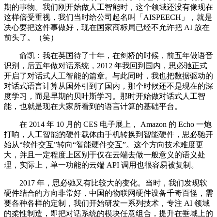
期的事物。我们刚开始做人工智能时，这个领域还没有像现在
这样倍受重视，我们当时给公司起名叫「AISPEECH」，就是
决心要把这件事做好，现在国家商标局已经不允许把 AI 放在
前头了。（笑）
俞凯：我在英国待了十年，在剑桥的时候，前五年做语音
识别，后五年做对话系统，2012 年我回到国内，思必驰正式
开启了对话式人工智能的篇章。与此同时，我也把数据驱动的
对话式语言计算从国外引到了国内，那个时候还不是现在的深
度学习，而是早期的贝叶斯学习。那时开始做对话式人工智
能，也就是现在大家所看到的语言计算的基础平台。
在 2014 年 10 月的 CES 电子展上， Amazon 的 Echo 一炮
打响，人工智能的硬件载体由手机转换到智能硬件，思必驰开
始从“软件交互”转向“智能硬件交互”。这个方向技术难度更
大，并且一定程度上区别于仅在云端去做一般意义的语义处
理，实际上，单一功能的云端 API 调用也很容易被复制。
2017 年，思必驰又有比较大的变化。当时，我们发现软
硬件结合的方向非常好，中国的物联网硬件设备千奇百怪，需
要各种各样的定制，我们开始研发一系列技术，专注 AI 领域
的柔性制造，即把对话系统的模块任意组合，提升在垂域上的