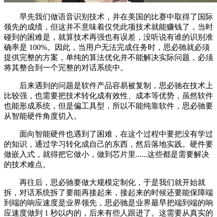
早先我们做语音识别技术，并在美国的比赛中取得了国际
领先的成绩，但这并不意味着仅凭此项技术就能赚钱了，当时
碰到的困难是，就算技术再强也有误差，没听说有谁的识别准
确率是 100%。因此，当用户无法完成任务时，思必驰就必须
提供完整的方案，单纯的算法优化并不能解决实际问题，必须
将其整合到一个完整的对话系统中。
后来遇到的问题是软件产品容易被复制，思必驰在技术上
比较强，也需要把技术转化成有效性、成本等优势，虽然软件
也能形成系统，但是偏工具型，所以不能纯靠软件，思必驰要
从智能硬件角度切入。
面向智能硬件也遇到了困难，在这个过程中要把没有学过
的知识，通过学习转化成自己的东西，然后落地实践。硬件要
做嵌入式，就得把它做小，做到芯片里......这些都是需要解决
的技术难点。
再往后，思必驰要做大规模定制化，于是我们就开始就
拆，对话系统拆了要能再接起来，接起来的时候还要能保障端
到端的响应速度是业界领先，思必驰是业界最早把端到端的响
应速度做到 1 秒以内的，后来有些人跟进了。这需要从真实的