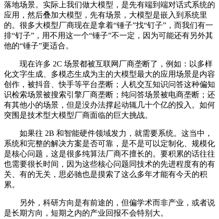
落地场景。实际上我们做大模型，是先有端到端对话式系统的
应用，然后叠加大模型，先有场景，大模型是嵌入到系统里
的。很多大模型厂商现在是拿着“锤子”找“钉子”，而我们有一
排“钉子”，用不用这一个“锤子”不一定，因为可能还有另外其
他的“锤子”更适合。
现在许多 2C 场景都被互联网厂商垄断了，例如：以多样
化文字生成、多模态生成为主的大模型最大的应用场景是内容
创作，被抖音、快手等平台垄断；人机交互知识问答这种偏知
识检索场景被搜索引擎厂商垄断；纯问答场景被电商垄断；还
有其他小的场景，但是没办法撑起动辄几十个亿的投入。如何
突围是技术型大模型厂商面临的巨大挑战。
如果往 2B 和智能硬件领域发力，就需要系统。这当中，
系统和完整的解决方案是否可靠，是不是可以定制化、规模化
是核心问题，这是很多纯算法厂商不擅长的。要积累的话往往
也需要很长时间，因为这些核心问题同技术的先进程度有的有
关、有的无关，思必驰也是摸索了这么多年才能有今天的积
累。
另外，科研方向是有前途的，但偏学术而非产业，或者说
是长期方向，短期之内的产业回报不会特别大。