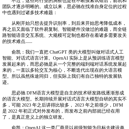
不过，这些对行业的洞察也是在不断摸索试错后，俞凯和
团队才逐步明晰的。成立以来，思必驰在找准自身定位的过程
中也遇到过诸多技术难题：
从刚开始只想去提升识别率，到后来开始思考降低成本，
再之后又面临了软件易复制、智能硬件没做过的难题，而全链
路智能语音交互系统、大规模可定制也都存在着诸多需要攻关
的技术难点......
俞凯：我们一直把 ChatGPT 类的大模型叫做对话式人工
智能、对话式语言计算。OpenAI 实际上是从预训练语言模型
发展起来的，而思必驰是从一个完整的端到端对话系统发展起
来的，一直以多轮交互为核心，不断迭代出现在的大语言模
型。所以虽然殊途同归，但实际上我们有自己独特的发展轨
迹。
思必驰 DFM语言大模型是自主的技术研发路线逐渐形成
的语言大模型。长期持续开展对话式语言大模型自研的其实不
多，可能 2023 年之后讲得比较多， 2023 年之前很少，DFM
是 2022 年初正式对外发布的，而发布之前内部就已经在用
了，是真正意义上的独立研发。
俞凯：OpenAI 这一类厂商是以超级智能为目标去建设单