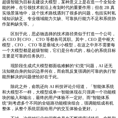
超级智能为目标去建设大模型，某种意义上是在造一个全知全
能的神，在引领技术前沿上有划时代的重要作用；但在 2B 真
实场景落地中，这个技术路线遇到了很多的问题，包括实时私
域知识缺乏、专业领域能力欠缺、可靠执行能力不足和系统协
作架构缺失等。」
区别于此，思必驰选择的技术路径类似于打造一个公司，
从 CEO 到 CFO 、CTO 等都各司其职。其中，CEO 是中枢大
模型，CFO 、CTO 等是垂域大/小模型，在这之中并不需要每
一个大模型都是超级智能，它们是分布式的，核心的系统目标
主要是可靠的任务执行。
现阶段生成式大模型都面临难解的“幻觉”问题，AI 还无
法知晓自身的知识边界何在，而俞凯反复强调的可靠的执行智
能所解决的问题便恰好在于此。
除此之外，俞凯还向 AI 科技评论介绍道，「智能体系统
和大模型不一样，大模型或单一智能体现在只强调一个功能模
块的输入和输出，最终的用户体验不一定好。而“智能体系
统”则考虑多个不同的全链路功能模块组合，强调能组成有机
整体，从整个系统层面给用户的交互体验会更好。」