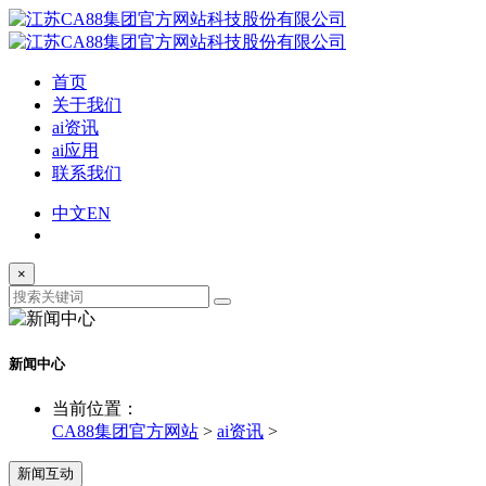
首页
关于我们
ai资讯
ai应用
联系我们
中文
EN
×
新闻中心
当前位置：
CA88集团官方网站
>
ai资讯
>
新闻互动