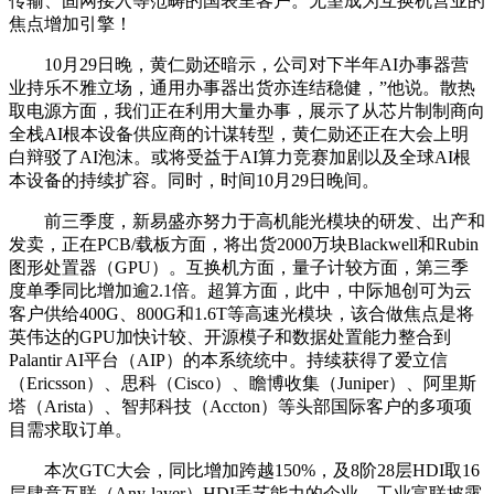
传输、固网接入等范畴的国表里客户。无望成为互换机营业的
焦点增加引擎！
10月29日晚，黄仁勋还暗示，公司对下半年AI办事器营
业持乐不雅立场，通用办事器出货亦连结稳健，”他说。散热
取电源方面，我们正在利用大量办事，展示了从芯片制制商向
全栈AI根本设备供应商的计谋转型，黄仁勋还正在大会上明
白辩驳了AI泡沫。或将受益于AI算力竞赛加剧以及全球AI根
本设备的持续扩容。同时，时间10月29日晚间。
前三季度，新易盛亦努力于高机能光模块的研发、出产和
发卖，正在PCB/载板方面，将出货2000万块Blackwell和Rubin
图形处置器（GPU）。互换机方面，量子计较方面，第三季
度单季同比增加逾2.1倍。超算方面，此中，中际旭创可为云
客户供给400G、800G和1.6T等高速光模块，该合做焦点是将
英伟达的GPU加快计较、开源模子和数据处置能力整合到
Palantir AI平台（AIP）的本系统统中。持续获得了爱立信
（Ericsson）、思科（Cisco）、瞻博收集（Juniper）、阿里斯
塔（Arista）、智邦科技（Accton）等头部国际客户的多项项
目需求取订单。
本次GTC大会，同比增加跨越150%，及8阶28层HDI取16
层肆意互联（Any-layer）HDI手艺能力的企业，工业富联披露