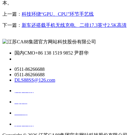
本。
上一篇：
科技环绕“GPU、CPU”环节手艺线
下一篇：
新车还搭载手机无线充电、二排17.3英寸2.5K高清
国内CMO
+86 138 1519 9852 尹群华
0511-86266688
0511-86266688
DLS88SS@126.com
关于我们
ai资讯
ai应用
联系我们