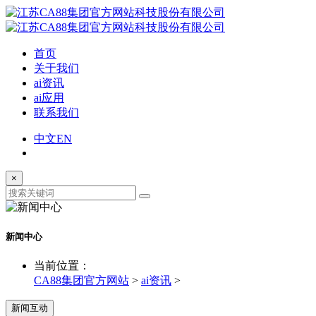
首页
关于我们
ai资讯
ai应用
联系我们
中文
EN
×
新闻中心
当前位置：
CA88集团官方网站
>
ai资讯
>
新闻互动