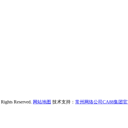
ts Reserved.
网站地图
技术支持：
常州网络公司CA88集团