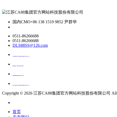
国内CMO
+86 138 1519 9852 尹群华
0511-86266688
0511-86266688
DLS88SS@126.com
关于我们
ai资讯
ai应用
联系我们
Copyright ©
2026 江苏CA88集团官方网站科技股份有限公司 All Righ
首页