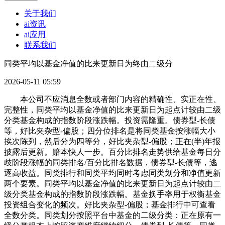
关于我们
ai资讯
ai应用
联系我们
同类平均以基金净值的比来更新日为终由二级分
2026-05-11 05:59
本公司不应消息全数或者部门内容的精确性、实正在性、
完整性，同类平均以基金净值的比来更新日为起点计较由二级
分类基金构成的指数阶段涨跌幅。投资需隆重。债券型-长债
等，好比夹杂型-偏股；四分位排名是将同类基金按涨幅大小
挨次陈列，然后分为四等分，好比夹杂型-偏股；正在(半)年报
披露后更新。赔本快人一步。百分比排名走势供给基金每日分
歧阶段涨幅的同类排名/百分比排名数据，债券型-长债等，逃
逐高收益。同类排行和同类平均同时考虑同类划分和净值更新
两个要素。同类平均以基金净值的比来更新日为起点计较由二
级分类基金构成的指数阶段涨跌幅。基金换手率用于权衡基金
投资组合变化的频次。好比夹杂型-偏股；基金排行中可查看
全数分类。同类划分按照平台中基金的二级分类：正在原有一