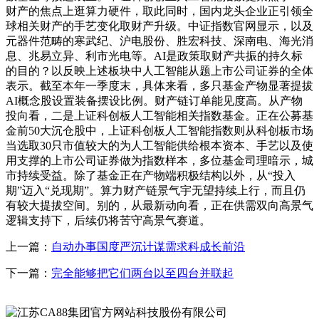
财产的焦点上逛算力硬件，取此同时，国内龙头企业正引领全
球相关财产的手艺变化取财产升级。中证指数官网显示，以及
元器件范畴的寒武纪、沪电股份、胜宏科技、深南电、海光消
息、兆易立异、利市光电等。AI是政策取财产共振的持久标
的目的？以反映上述板块中人工智能从题上市公司证券的全体
表示。截至本年一季度末，具体来看，多只基金产物显著提拔
AI概念股设置装备摆设比例。财产链订单能见度高。从产物
投向看，二是上证科创板人工智能相关指数基金。正在公募基
金前50大沉仓股中，上证科创板人工智能指数则从科创板市场
当选取30只市值较大的为人工智能供给根本资本、手艺以及使
用支撑的上市公司证券做为指数样本，多位基金司理暗示，城
市持续受益。除了基金正在产物端积极结构以外，从“投入
期”迈入“兑现期”。算力财产链景气宇无望持续上行，而且仍
有较大提拔空间。别的，从最新动向看，正在供需双向高景气
逻辑支持下，后续仍将苦守高景气赛道。
上一篇：
自动办事国度严沉计谋需求科成长前沿
下一篇：
完全能够把它们两台以至四台并联起